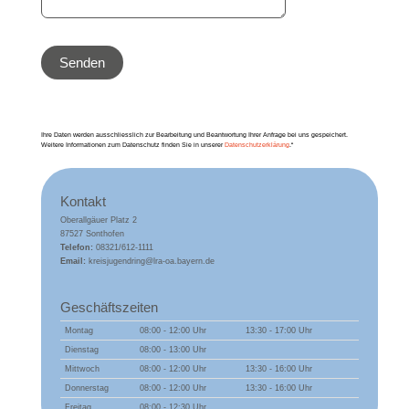
Senden
Ihre Daten werden ausschliesslich zur Bearbeitung und Beantwortung Ihrer Anfrage bei uns gespeichert.
Weitere Informationen zum Datenschutz finden Sie in unserer
Datenschutzerklärung
.“
Kontakt
Oberallgäuer Platz 2
87527 Sonthofen
Telefon:
08321/612-1111
Email:
kreisjugendring@lra-oa.bayern.de
Geschäftszeiten
Montag
08:00 - 12:00 Uhr
13:30 - 17:00 Uhr
Dienstag
08:00 - 13:00 Uhr
Mittwoch
08:00 - 12:00 Uhr
13:30 - 16:00 Uhr
Donnerstag
08:00 - 12:00 Uhr
13:30 - 16:00 Uhr
Freitag
08:00 - 12:30 Uhr