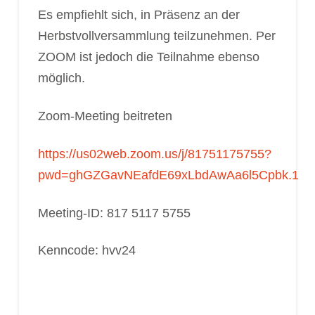
Es empfiehlt sich, in Präsenz an der
Herbstvollversammlung teilzunehmen. Per
ZOOM ist jedoch die Teilnahme ebenso
möglich.
Zoom-Meeting beitreten
https://us02web.zoom.us/j/81751175755?
pwd=ghGZGavNEafdE69xLbdAwAa6l5Cpbk.1
Meeting-ID: 817 5117 5755
Kenncode: hvv24